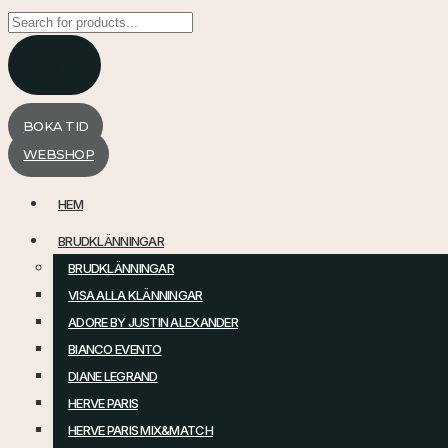
Products
search
BOKA TID
WEBSHOP
HEM
BRUDKLÄNNINGAR
BRUDKLÄNNINGAR
VISA ALLA KLÄNNINGAR
ADORE BY JUSTIN ALEXANDER
BIANCO EVENTO
DIANE LEGRAND
HERVE PARIS
HERVE PARIS MIX&MATCH