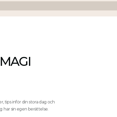
MAGI
, tips inför din stora dag och
ng har sin egen berättelse.