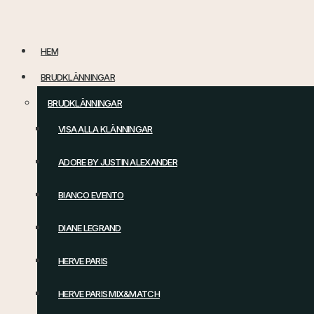
Hoppa
till
HEM
innehåll
BRUDKLÄNNINGAR
BRUDKLÄNNINGAR
VISA ALLA KLÄNNINGAR
ADORE BY JUSTIN ALEXANDER
BIANCO EVENTO
DIANE LEGRAND
HERVE PARIS
HERVE PARIS MIX&MATCH