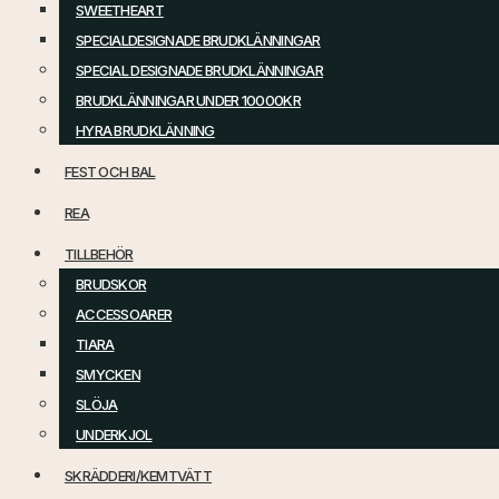
SWEETHEART
SPECIALDESIGNADE BRUDKLÄNNINGAR
SPECIAL DESIGNADE BRUDKLÄNNINGAR
BRUDKLÄNNINGAR UNDER 10000KR
HYRA BRUDKLÄNNING
FEST OCH BAL
REA
TILLBEHÖR
BRUDSKOR
ACCESSOARER
TIARA
SMYCKEN
SLÖJA
UNDERKJOL
SKRÄDDERI/KEMTVÄTT