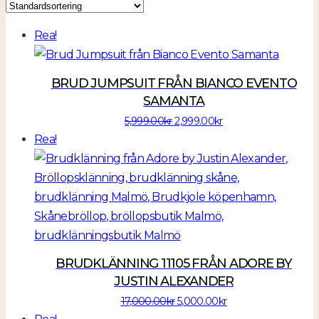
Rea!
BRUD JUMPSUIT FRÅN BIANCO EVENTO
SAMANTA
Det
Det
5,999.00
kr
2,999.00
kr
ursprungliga
nuvarande
Rea!
priset
priset
var:
är:
5,999.00kr.
2,999.00kr.
BRUDKLÄNNING 11105 FRÅN ADORE BY
JUSTIN ALEXANDER
Det
Det
17,000.00
kr
5,000.00
kr
ursprungliga
nuvarande