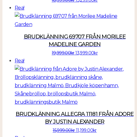
ursprungliga
nuvarande
Rea!
priset
priset
var:
är:
18,999.00kr.
13,299.00kr.
BRUDKLÄNNING 69707 FRÅN MORILEE
MADELINE GARDEN
Det
Det
19,999.00
kr
13,999.00
kr
ursprungliga
nuvarande
Rea!
priset
priset
var:
är:
19,999.00kr.
13,999.00kr.
BRUDKLÄNNING ALLEGRA 11181 FRÅN ADORE
BY JUSTIN ALEXANDER
Det
Det
15,999.00
kr
11,199.00
kr