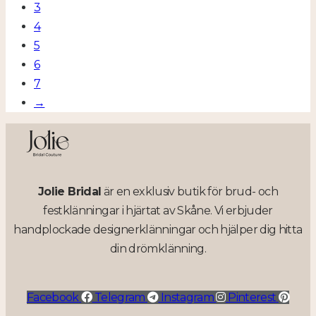
7,999.00kr.
5,999.00kr.
3
4
5
6
7
→
Jolie Bridal
är en exklusiv butik för brud- och
festklänningar i hjärtat av Skåne. Vi erbjuder
handplockade designerklänningar och hjälper dig hitta
din drömklänning.
Facebook
Telegram
Instagram
Pinterest