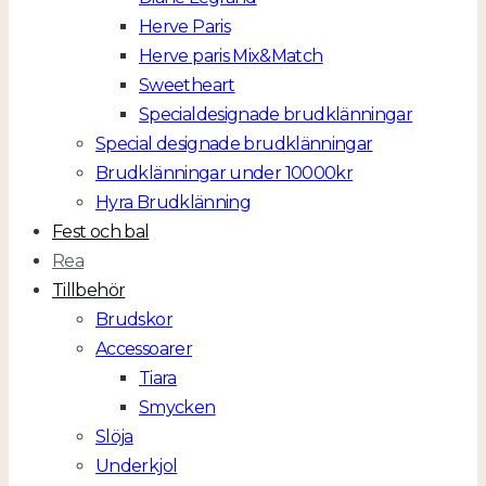
Herve Paris
Herve paris Mix&Match
Sweetheart
Specialdesignade brudklänningar
Special designade brudklänningar
Brudklänningar under 10000kr
Hyra Brudklänning
Fest och bal
Rea
Tillbehör
Brudskor
Accessoarer
Tiara
Smycken
Slöja
Underkjol