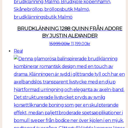
BRUDKLÄNNING 1288 QUINN FRÅN ADORE
BY JUSTIN ALEXANDER
Det
Det
15,999.00
kr
11,199.00
kr
ursprungliga
nuvarande
Rea!
priset
priset
var:
är:
15,999.00kr.
11,199.00kr.