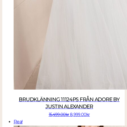
BRUDKLÄNNING 11124PS FRÅN ADORE BY
JUSTIN ALEXANDER
Det
Det
15,499.00
kr
8,999.00
kr
ursprungliga
nuvarande
Rea!