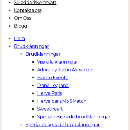
Skrädderi/Kemtvätt
Kontakta oss
Om Oss
Blogg
Hem
Brudklänningar
Brudklänningar
Visa alla klänningar
Adore by Justin Alexander
Bianco Evento
Diane Legrand
Herve Paris
Herve paris Mix&Match
Sweetheart
Specialdesignade brudklänningar
Special designade brudklänningar