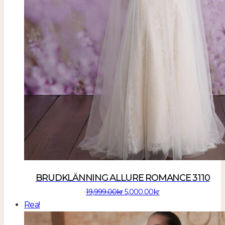
BRUDKLÄNNING ALLURE ROMANCE 3110
Det
Det
19,999.00
kr
5,000.00
kr
ursprungliga
nuvarande
Rea!
priset
priset