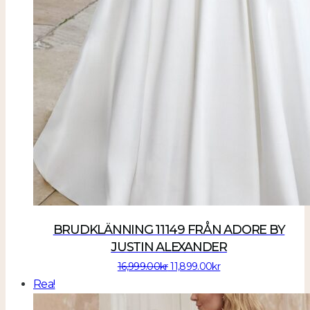
BRUDKLÄNNING 11149 FRÅN ADORE BY
JUSTIN ALEXANDER
Det
Det
16,999.00
kr
11,899.00
kr
ursprungliga
nuvarande
Rea!
priset
priset