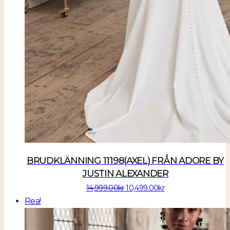
BRUDKLÄNNING 11198(AXEL) FRÅN ADORE BY
JUSTIN ALEXANDER
Det
Det
14,999.00
kr
10,499.00
kr
ursprungliga
nuvarande
Rea!
priset
priset
var:
är: