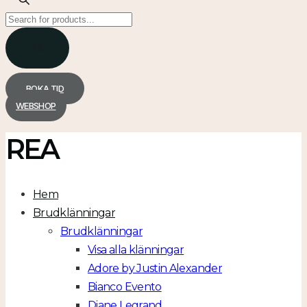
Products
search
BOKA TID
WEBSHOP
REA
Hem
Brudklänningar
Brudklänningar
Visa alla klänningar
Adore by Justin Alexander
Bianco Evento
Diane Legrand