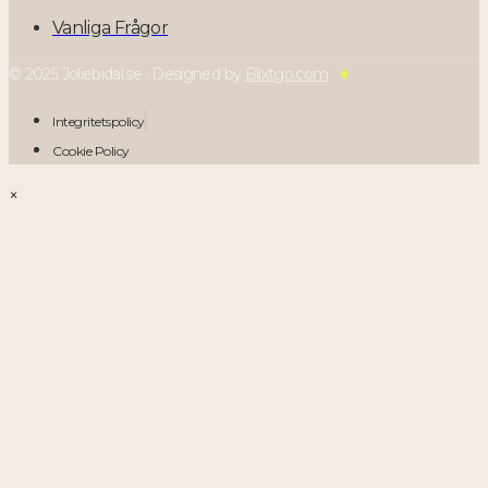
Vanliga Frågor
© 2025 Joliebidal.se . Designed by
Blixtgo.com
Integritetspolicy
Cookie Policy
×