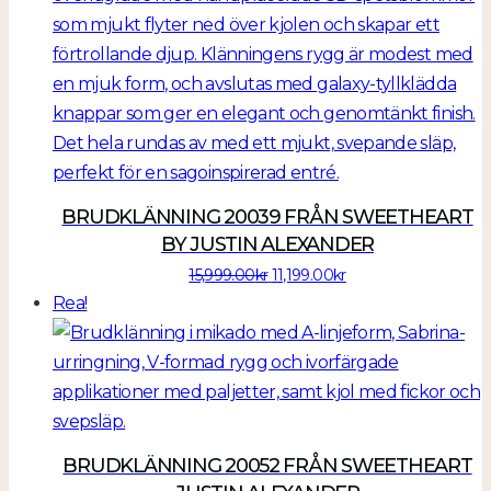
BRUDKLÄNNING 20039 FRÅN SWEETHEART
BY JUSTIN ALEXANDER
Det
Det
15,999.00
kr
11,199.00
kr
ursprungliga
nuvarande
Rea!
priset
priset
var:
är:
15,999.00kr.
11,199.00kr.
BRUDKLÄNNING 20052 FRÅN SWEETHEART