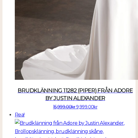
BRUDKLÄNNING 11282 (PIPER) FRÅN ADORE
BY JUSTIN ALEXANDER
Det
Det
15,999.00
kr
9,999.00
kr
ursprungliga
nuvarande
Rea!
priset
priset
var:
är:
15,999.00kr.
9,999.00kr.