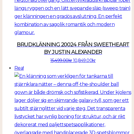
BRUDKLÄNNING 20024 FRÅN SWEETHEART
BY JUSTIN ALEXANDER
Det
Det
15,499.00
kr
10,849.00
kr
ursprungliga
nuvarande
Rea!
priset
priset
var:
är:
15,499.00kr.
10,849.00kr.