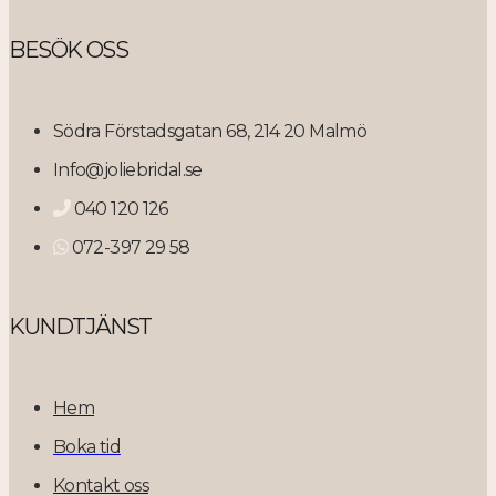
BESÖK OSS
Södra Förstadsgatan 68, 214 20 Malmö
Info@joliebridal.se
040 120 126
072-397 29 58
KUNDTJÄNST
Hem
Boka tid
Kontakt oss