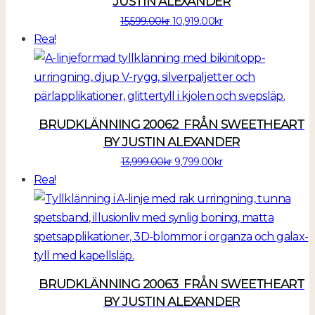
JUSTIN ALEXANDER
Det
Det
15,599.00
kr
10,919.00
kr
ursprungliga
nuvarande
Rea!
priset
priset
var:
är:
15,599.00kr.
10,919.00kr.
BRUDKLÄNNING 20062 FRÅN SWEETHEART
BY JUSTIN ALEXANDER
Det
Det
13,999.00
kr
9,799.00
kr
ursprungliga
nuvarande
Rea!
priset
priset
var:
är:
13,999.00kr.
9,799.00kr.
BRUDKLÄNNING 20063 FRÅN SWEETHEART
BY JUSTIN ALEXANDER