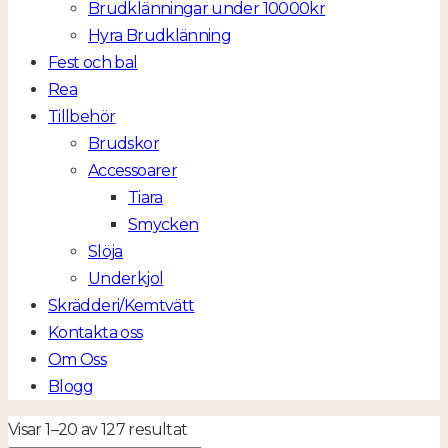
Brudklänningar under 10000kr
Hyra Brudklänning
Fest och bal
Rea
Tillbehör
Brudskor
Accessoarer
Tiara
Smycken
Slöja
Underkjol
Skrädderi/Kemtvätt
Kontakta oss
Om Oss
Blogg
Visar 1–20 av 127 resultat