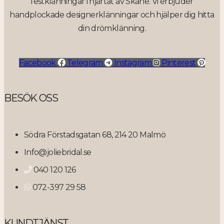
festklänningar i hjärtat av Skåne. Vi erbjuder
handplockade designerklänningar och hjälper dig hitta
din drömklänning.
Facebook
Telegram
Instagram
Pinterest
BESÖK OSS
Södra Förstadsgatan 68, 214 20 Malmö
Info@joliebridal.se
040 120 126
072-397 29 58
KUNDTJÄNST