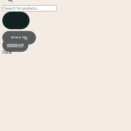
Products
search
BOKA TID
WEBSHOP
Rea!