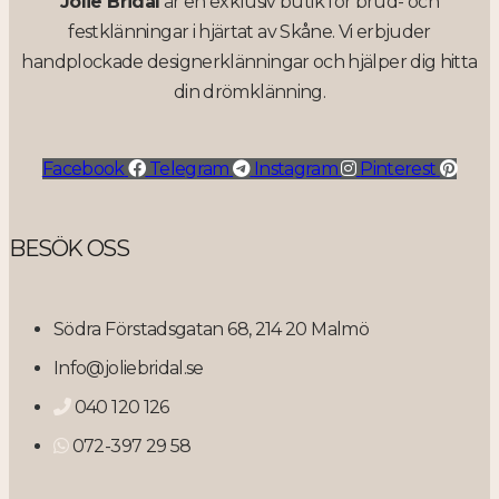
Jolie Bridal
är en exklusiv butik för brud- och
festklänningar i hjärtat av Skåne. Vi erbjuder
handplockade designerklänningar och hjälper dig hitta
din drömklänning.
Facebook
Telegram
Instagram
Pinterest
BESÖK OSS
Södra Förstadsgatan 68, 214 20 Malmö
Info@joliebridal.se
040 120 126
072-397 29 58