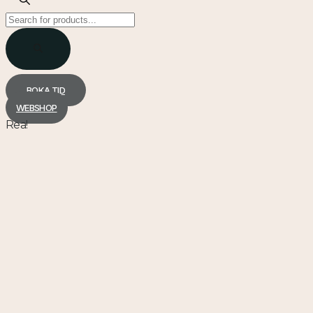
Products
search
BOKA TID
WEBSHOP
Rea!