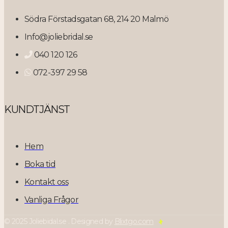
Södra Förstadsgatan 68, 214 20 Malmö
Info@joliebridal.se
040 120 126
072-397 29 58
KUNDTJÄNST
Hem
Boka tid
Kontakt oss
Vanliga Frågor
© 2025 Joliebidal.se . Designed by
Blixtgo.com