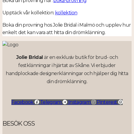
Boka din provning här:
boka-provning
Upptäck vår kollektion:
kollektion
Boka din provning hos Jolie Bridal i Malmö och upplev hur
enkelt det kan vara att hitta din drömklänning.
Jolie Bridal
är en exklusiv butik för brud- och
festklänningar i hjärtat av Skåne. Vi erbjuder
handplockade designerklänningar och hjälper dig hitta
din drömklänning.
Facebook
Telegram
Instagram
Pinterest
BESÖK OSS