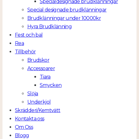
Specialdesignade brudklänningar
Special designade brudklänningar
Brudklänningar under 10000kr
Hyra Brudklänning
Fest och bal
Rea
Tillbehör
Brudskor
Accessoarer
Tiara
Smycken
Slöja
Underkjol
Skrädderi/Kemtvätt
Kontakta oss
Om Oss
Blogg