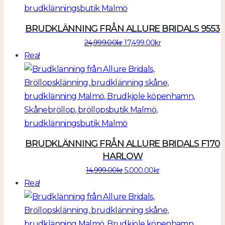
BRUDKLÄNNING FRÅN ALLURE BRIDALS 9553
Det
Det
24,999.00
kr
17,499.00
kr
ursprungliga
nuvarande
Rea!
priset
priset
var:
är:
24,999.00kr.
17,499.00kr.
BRUDKLÄNNING FRÅN ALLURE BRIDALS F170
HARLOW
Det
Det
14,999.00
kr
5,000.00
kr
ursprungliga
nuvarande
Rea!
priset
priset
var:
är:
14,999.00kr.
5,000.00kr.