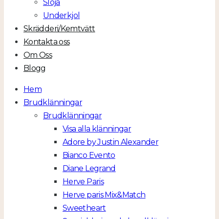
Slöja
Underkjol
Skrädderi/Kemtvätt
Kontakta oss
Om Oss
Blogg
Hem
Brudklänningar
Brudklänningar
Visa alla klänningar
Adore by Justin Alexander
Bianco Evento
Diane Legrand
Herve Paris
Herve paris Mix&Match
Sweetheart