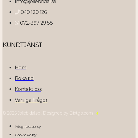
Info@joliebridal.se
040 120 126
072-397 29 58
KUNDTJÄNST
Hem
Boka tid
Kontakt oss
Vanliga Frågor
© 2025 Joliebidal.se . Designed by
Blixtgo.com
Integritetspolicy
Cookie Policy