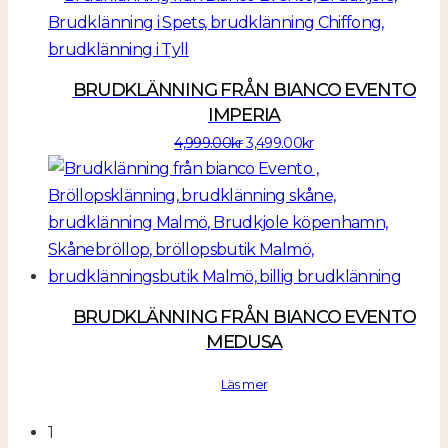
var:
är:
9,000.00kr.
6,300.00kr.
BRUDKLÄNNING FRÅN BIANCO EVENTO
IMPERIA
Det
Det
4,999.00
kr
3,499.00
kr
ursprungliga
nuvarande
priset
priset
var:
är:
4,999.00kr.
3,499.00kr.
BRUDKLÄNNING FRÅN BIANCO EVENTO
MEDUSA
Läs mer
1