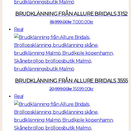
BRUDKLÄNNING FRÅN ALLURE BRIDALS 3152
Det
Det
18,999.00
kr
7,000.00
kr
ursprungliga
nuvarande
Rea!
priset
priset
var:
är:
18,999.00kr.
7,000.00kr.
BRUDKLÄNNING FRÅN ALLURE BRIDALS 3555
Det
Det
20,999.00
kr
15,599.00
kr
ursprungliga
nuvarande
Rea!
priset
priset
var:
är:
20,999.00kr.
15,599.00kr.