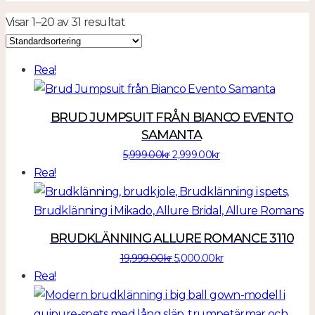
Visar 1–20 av 31 resultat
Rea!
BRUD JUMPSUIT FRÅN BIANCO EVENTO
SAMANTA
Det
Det
5,999.00
kr
2,999.00
kr
ursprungliga
nuvarande
Rea!
priset
priset
var:
är:
5,999.00kr.
2,999.00kr.
BRUDKLÄNNING ALLURE ROMANCE 3110
Det
Det
19,999.00
kr
5,000.00
kr
ursprungliga
nuvarande
Rea!
priset
priset
var:
är: