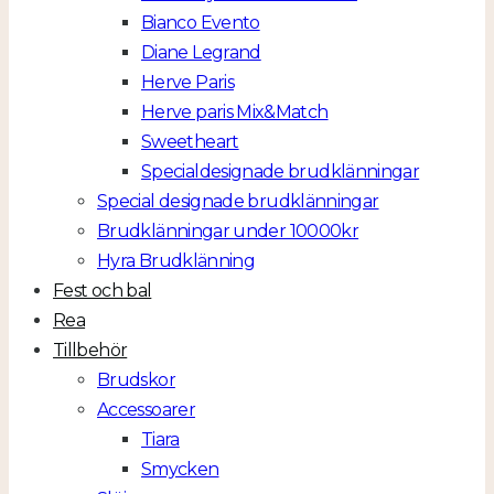
Bianco Evento
Diane Legrand
Herve Paris
Herve paris Mix&Match
Sweetheart
Specialdesignade brudklänningar
Special designade brudklänningar
Brudklänningar under 10000kr
Hyra Brudklänning
Fest och bal
Rea
Tillbehör
Brudskor
Accessoarer
Tiara
Smycken