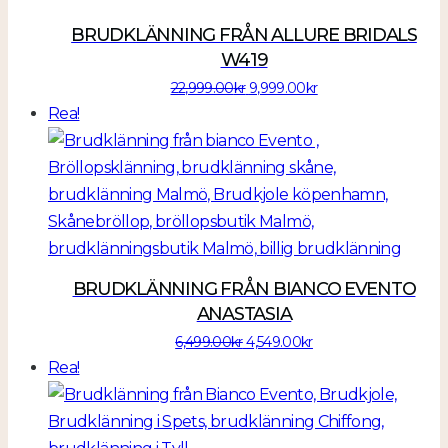
BRUDKLÄNNING FRÅN ALLURE BRIDALS
W419
Det
Det
22,999.00
kr
9,999.00
kr
ursprungliga
nuvarande
Rea!
priset
priset
var:
är:
22,999.00kr.
9,999.00kr.
BRUDKLÄNNING FRÅN BIANCO EVENTO
ANASTASIA
Det
Det
6,499.00
kr
4,549.00
kr
ursprungliga
nuvarande
Rea!
priset
priset
var:
är:
6,499.00kr.
4,549.00kr.