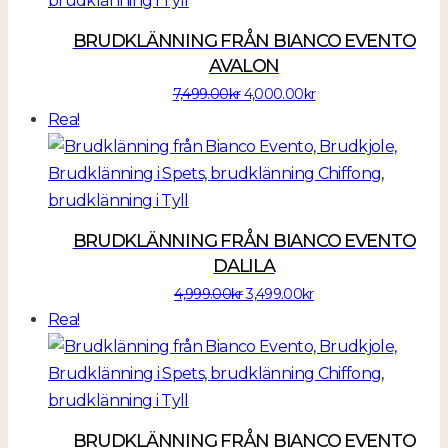
BRUDKLÄNNING FRÅN BIANCO EVENTO
AVALON
Det
Det
7,499.00
kr
4,000.00
kr
ursprungliga
nuvarande
Rea!
priset
priset
var:
är:
7,499.00kr.
4,000.00kr.
BRUDKLÄNNING FRÅN BIANCO EVENTO
DALILA
Det
Det
4,999.00
kr
3,499.00
kr
ursprungliga
nuvarande
Rea!
priset
priset
var:
är:
4,999.00kr.
3,499.00kr.
BRUDKLÄNNING FRÅN BIANCO EVENTO