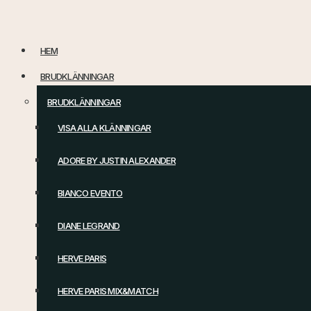
Hoppa
till
HEM
innehåll
BRUDKLÄNNINGAR
BRUDKLÄNNINGAR
VISA ALLA KLÄNNINGAR
ADORE BY JUSTIN ALEXANDER
BIANCO EVENTO
DIANE LEGRAND
HERVE PARIS
HERVE PARIS MIX&MATCH