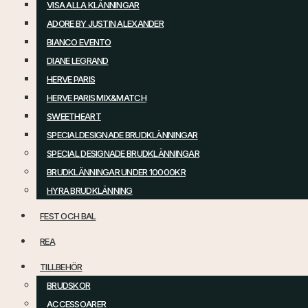
VISA ALLA KLÄNNINGAR
ADORE BY JUSTIN ALEXANDER
BIANCO EVENTO
DIANE LEGRAND
HERVE PARIS
HERVE PARIS MIX&MATCH
SWEETHEART
SPECIALDESIGNADE BRUDKLÄNNINGAR
SPECIAL DESIGNADE BRUDKLÄNNINGAR
BRUDKLÄNNINGAR UNDER 10000KR
HYRA BRUDKLÄNNING
FEST OCH BAL
REA
TILLBEHÖR
BRUDSKOR
ACCESSOARER