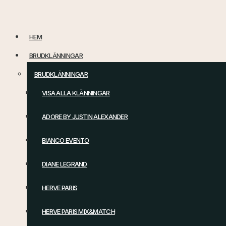
Hoppa
till
HEM
innehåll
BRUDKLÄNNINGAR
BRUDKLÄNNINGAR
VISA ALLA KLÄNNINGAR
ADORE BY JUSTIN ALEXANDER
BIANCO EVENTO
DIANE LEGRAND
HERVE PARIS
HERVE PARIS MIX&MATCH