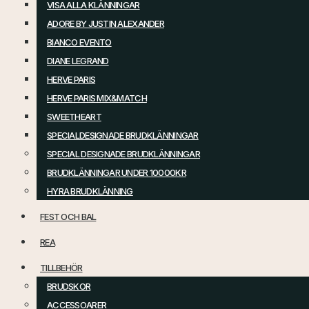
VISA ALLA KLÄNNINGAR
ADORE BY JUSTIN ALEXANDER
BIANCO EVENTO
DIANE LEGRAND
HERVE PARIS
HERVE PARIS MIX&MATCH
SWEETHEART
SPECIALDESIGNADE BRUDKLÄNNINGAR
SPECIAL DESIGNADE BRUDKLÄNNINGAR
BRUDKLÄNNINGAR UNDER 10000KR
HYRA BRUDKLÄNNING
FEST OCH BAL
REA
TILLBEHÖR
BRUDSKOR
ACCESSOARER