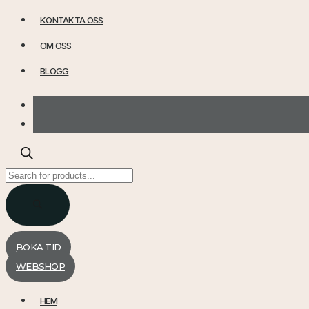
KONTAKTA OSS
OM OSS
BLOGG
Products
search
BOKA TID
WEBSHOP
HEM