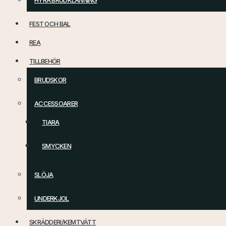
HYRA BRUDKLÄNNING
FEST OCH BAL
REA
TILLBEHÖR
BRUDSKOR
ACCESSOARER
TIARA
SMYCKEN
SLÖJA
UNDERKJOL
SKRÄDDERI/KEMTVÄTT