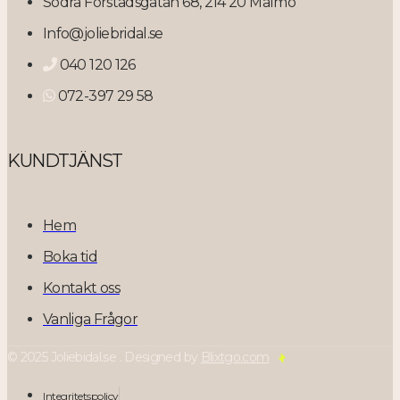
Södra Förstadsgatan 68, 214 20 Malmö
Info@joliebridal.se
040 120 126
072-397 29 58
KUNDTJÄNST
Hem
Boka tid
Kontakt oss
Vanliga Frågor
© 2025 Joliebidal.se . Designed by
Blixtgo.com
Integritetspolicy