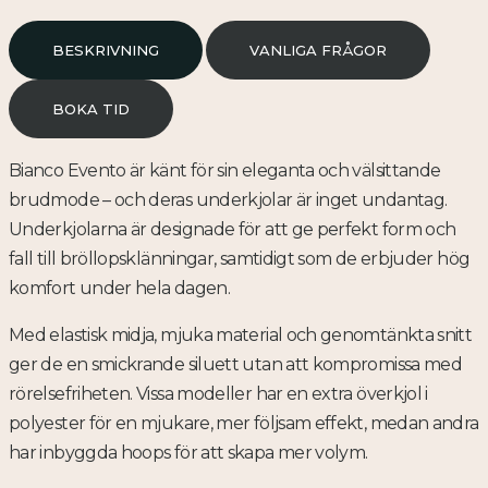
BESKRIVNING
VANLIGA FRÅGOR
BOKA TID
Bianco Evento är känt för sin eleganta och välsittande
brudmode – och deras underkjolar är inget undantag.
Underkjolarna är designade för att ge perfekt form och
fall till bröllopsklänningar, samtidigt som de erbjuder hög
komfort under hela dagen.
Med elastisk midja, mjuka material och genomtänkta snitt
ger de en smickrande siluett utan att kompromissa med
rörelsefriheten. Vissa modeller har en extra överkjol i
polyester för en mjukare, mer följsam effekt, medan andra
har inbyggda hoops för att skapa mer volym.