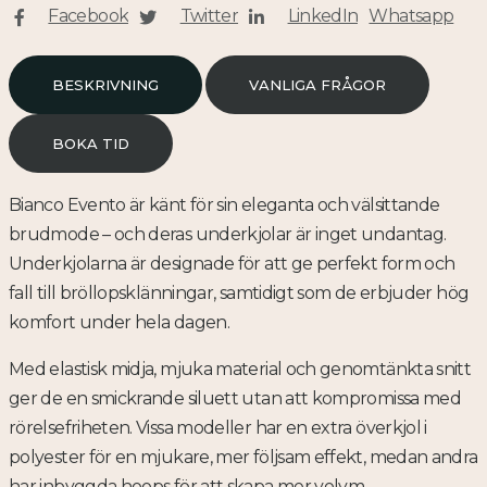
Facebook
Twitter
LinkedIn
Whatsapp
BESKRIVNING
VANLIGA FRÅGOR
BOKA TID
Bianco Evento är känt för sin eleganta och välsittande
brudmode – och deras underkjolar är inget undantag.
Underkjolarna är designade för att ge perfekt form och
fall till bröllopsklänningar, samtidigt som de erbjuder hög
komfort under hela dagen.
Med elastisk midja, mjuka material och genomtänkta snitt
ger de en smickrande siluett utan att kompromissa med
rörelsefriheten. Vissa modeller har en extra överkjol i
polyester för en mjukare, mer följsam effekt, medan andra
har inbyggda hoops för att skapa mer volym.