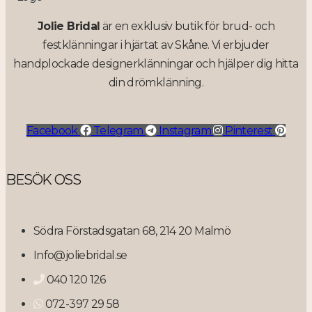
Jolie Bridal
är en exklusiv butik för brud- och
festklänningar i hjärtat av Skåne. Vi erbjuder
handplockade designerklänningar och hjälper dig hitta
din drömklänning.
Facebook
Telegram
Instagram
Pinterest
BESÖK OSS
Södra Förstadsgatan 68, 214 20 Malmö
Info@joliebridal.se
040 120 126
072-397 29 58