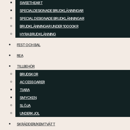
SWEETHEART
SPECIALDESIGNADE BRUDKLÄNNINGAR
SPECIAL DESIGNADE BRUDKLÄNNINGAR
BRUDKLÄNNINGAR UNDER 10000KR
HYRA BRUDKLÄNNING
FEST OCH BAL
REA
TILLBEHÖR
BRUDSKOR
ACCESSOARER
TIARA
SMYCKEN
SLÖJA
UNDERKJOL
SKRÄDDERI/KEMTVÄTT