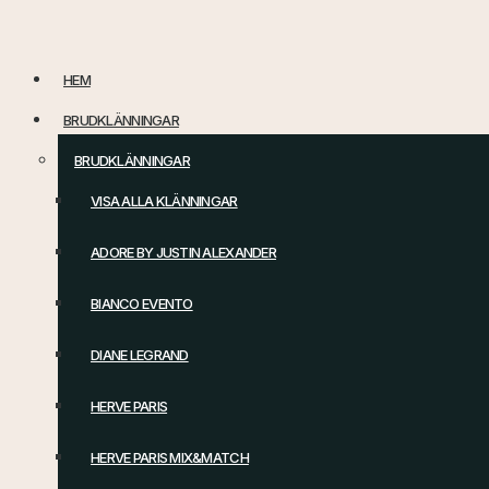
Hoppa
till
HEM
innehåll
BRUDKLÄNNINGAR
BRUDKLÄNNINGAR
VISA ALLA KLÄNNINGAR
ADORE BY JUSTIN ALEXANDER
BIANCO EVENTO
DIANE LEGRAND
HERVE PARIS
HERVE PARIS MIX&MATCH