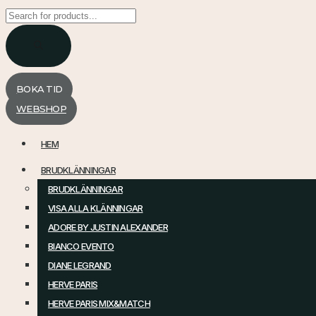
Products
search
BOKA TID
WEBSHOP
HEM
BRUDKLÄNNINGAR
BRUDKLÄNNINGAR
VISA ALLA KLÄNNINGAR
ADORE BY JUSTIN ALEXANDER
BIANCO EVENTO
DIANE LEGRAND
HERVE PARIS
HERVE PARIS MIX&MATCH