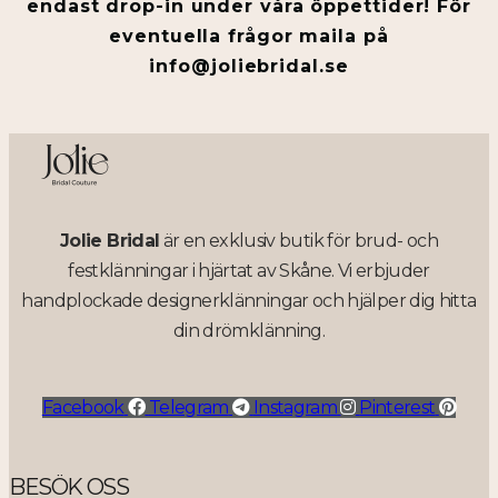
endast drop-in under våra öppettider! För
eventuella frågor maila på
info@joliebridal.se
Jolie Bridal
är en exklusiv butik för brud- och
festklänningar i hjärtat av Skåne. Vi erbjuder
handplockade designerklänningar och hjälper dig hitta
din drömklänning.
Facebook
Telegram
Instagram
Pinterest
BESÖK OSS