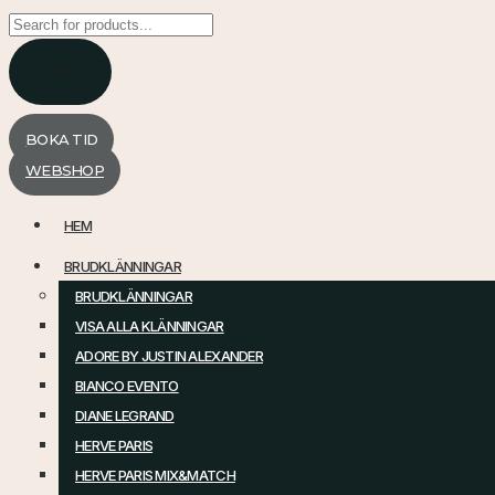
Products
search
BOKA TID
WEBSHOP
HEM
BRUDKLÄNNINGAR
BRUDKLÄNNINGAR
VISA ALLA KLÄNNINGAR
ADORE BY JUSTIN ALEXANDER
BIANCO EVENTO
DIANE LEGRAND
HERVE PARIS
HERVE PARIS MIX&MATCH