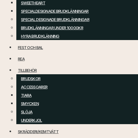
SWEETHEART
SPECIALDESIGNADE BRUDKLÄNNINGAR
SPECIAL DESIGNADE BRUDKLÄNNINGAR
BRUDKLÄNNINGAR UNDER 10000KR
HYRA BRUDKLÄNNING
FEST OCH BAL
REA
TILLBEHÖR
BRUDSKOR
ACCESSOARER
TIARA
SMYCKEN
SLÖJA
UNDERKJOL
SKRÄDDERI/KEMTVÄTT