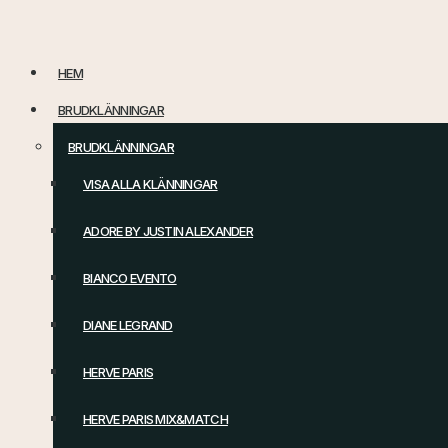
Hoppa
till
HEM
innehåll
BRUDKLÄNNINGAR
BRUDKLÄNNINGAR
VISA ALLA KLÄNNINGAR
ADORE BY JUSTIN ALEXANDER
BIANCO EVENTO
DIANE LEGRAND
HERVE PARIS
HERVE PARIS MIX&MATCH