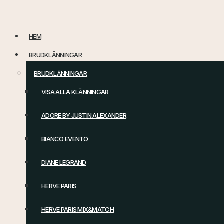
Hoppa
till
HEM
innehåll
BRUDKLÄNNINGAR
BRUDKLÄNNINGAR
VISA ALLA KLÄNNINGAR
ADORE BY JUSTIN ALEXANDER
BIANCO EVENTO
DIANE LEGRAND
HERVE PARIS
HERVE PARIS MIX&MATCH