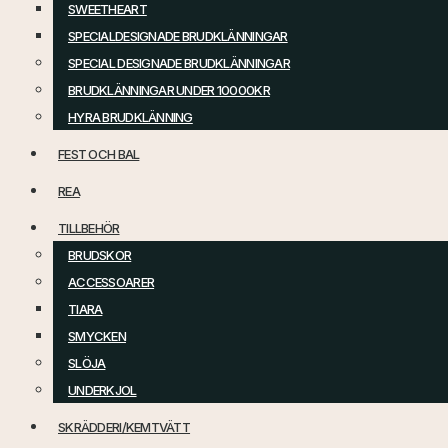
SWEETHEART
SPECIALDESIGNADE BRUDKLÄNNINGAR
SPECIAL DESIGNADE BRUDKLÄNNINGAR
BRUDKLÄNNINGAR UNDER 10000KR
HYRA BRUDKLÄNNING
FEST OCH BAL
REA
TILLBEHÖR
BRUDSKOR
ACCESSOARER
TIARA
SMYCKEN
SLÖJA
UNDERKJOL
SKRÄDDERI/KEMTVÄTT