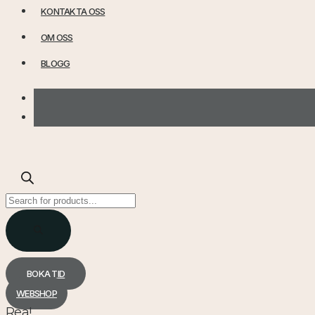
KONTAKTA OSS
OM OSS
BLOGG
Products
search
BOKA TID
WEBSHOP
Rea!