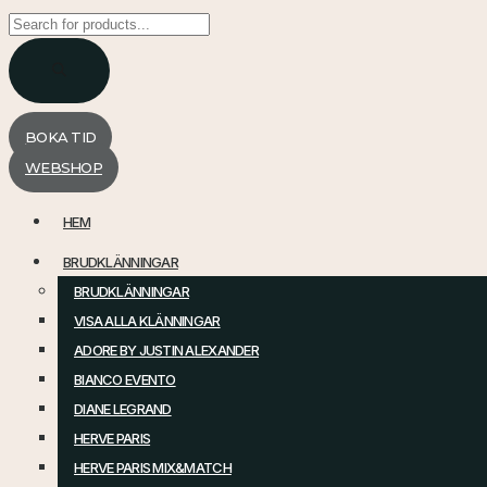
Products
search
BOKA TID
WEBSHOP
HEM
BRUDKLÄNNINGAR
BRUDKLÄNNINGAR
VISA ALLA KLÄNNINGAR
ADORE BY JUSTIN ALEXANDER
BIANCO EVENTO
DIANE LEGRAND
HERVE PARIS
HERVE PARIS MIX&MATCH