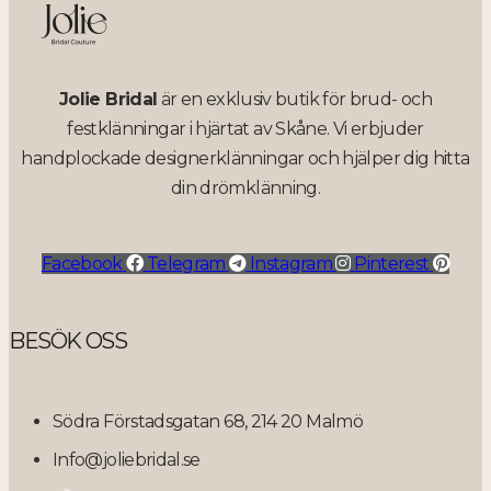
Jolie Bridal
är en exklusiv butik för brud- och
festklänningar i hjärtat av Skåne. Vi erbjuder
handplockade designerklänningar och hjälper dig hitta
din drömklänning.
Facebook
Telegram
Instagram
Pinterest
BESÖK OSS
Södra Förstadsgatan 68, 214 20 Malmö
Info@joliebridal.se