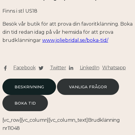
Finns i stl US18
Besök vår butik för att prova din favoritklänning. Boka
din tid redan idag på vår hemsida för att prova
brudklänningar
www.joliebridal.se/boka-tid/
Facebook
Twitter
LinkedIn
Whatsapp
BESKRIVNING
VANLIGA FRÅGOR
BOKA TID
[vc_row][vc_column][vc_column_text]Brudklänning
nr11048