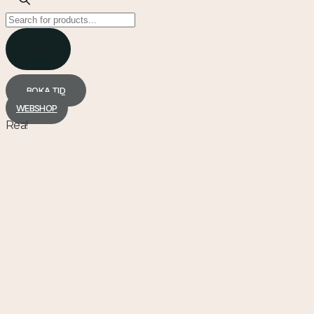
Products
search
BOKA TID
WEBSHOP
Rea!