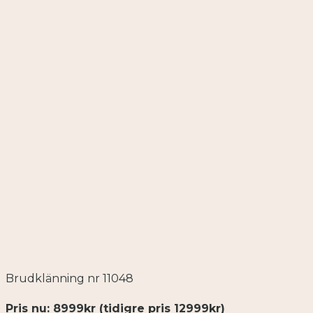
Brudklänning nr 11048
Pris nu: 8999kr (tidigre pris 12999kr)