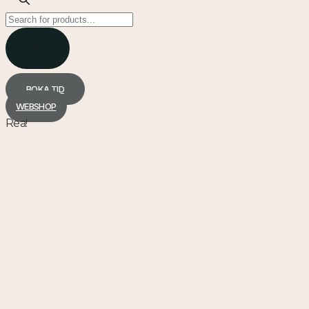
Products
search
BOKA TID
WEBSHOP
Rea!