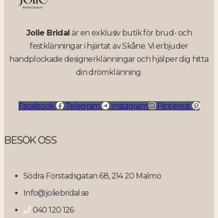
Jolie Bridal
är en exklusiv butik för brud- och
festklänningar i hjärtat av Skåne. Vi erbjuder
handplockade designerklänningar och hjälper dig hitta
din drömklänning.
Facebook
Telegram
Instagram
Pinterest
BESÖK OSS
Södra Förstadsgatan 68, 214 20 Malmö
Info@joliebridal.se
040 120 126