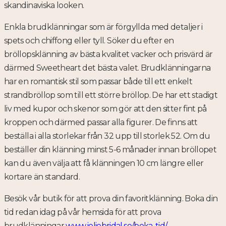
skandinaviska looken.
Enkla brudklänningar som är förgyllda med detaljer i
spets och chiffong eller tyll. Söker du efter en
bröllopsklänning av bästa kvalitet vacker och prisvärd är
därmed Sweetheart det bästa valet. Brudklänningarna
har en romantisk stil som passar både till ett enkelt
strandbröllop som till ett större bröllop. De har ett stadigt
liv med kupor och skenor som gör att den sitter fint på
kroppen och därmed passar alla figurer. De finns att
beställa i alla storlekar från 32 upp till storlek 52. Om du
beställer din klänning minst 5-6 månader innan bröllopet
kan du även välja att få klänningen 10 cm längre eller
kortare än standard.
Besök vår butik för att prova din favoritklänning. Boka din
tid redan idag på vår hemsida för att prova
brudklänningar
www.joliebridal.se/boka-tid/