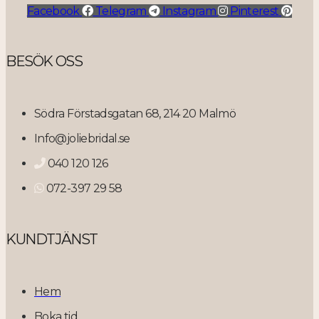
Facebook
Telegram
Instagram
Pinterest
BESÖK OSS
Södra Förstadsgatan 68, 214 20 Malmö
Info@joliebridal.se
040 120 126
072-397 29 58
KUNDTJÄNST
Hem
Boka tid