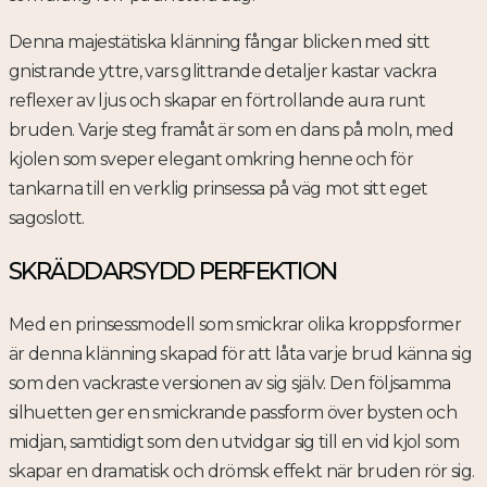
Denna majestätiska klänning fångar blicken med sitt
gnistrande yttre, vars glittrande detaljer kastar vackra
reflexer av ljus och skapar en förtrollande aura runt
bruden. Varje steg framåt är som en dans på moln, med
kjolen som sveper elegant omkring henne och för
tankarna till en verklig prinsessa på väg mot sitt eget
sagoslott.
SKRÄDDARSYDD PERFEKTION
Med en prinsessmodell som smickrar olika kroppsformer
är denna klänning skapad för att låta varje brud känna sig
som den vackraste versionen av sig själv. Den följsamma
silhuetten ger en smickrande passform över bysten och
midjan, samtidigt som den utvidgar sig till en vid kjol som
skapar en dramatisk och drömsk effekt när bruden rör sig.