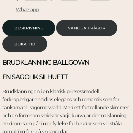
Whatsapp
BESKRIVNING
VANLIGA FRÅGOR
BOKA TID
BRUDKLÄNNING BALLGOWN
EN SAGOLIK SILHUETT
Brudklänningen, i en klassisk prinsessmodell,
förkroppsligar en tidlös elegans och romantik som för
tankarna till sagornas värld. Med ett förtrollande skimmer
och en form som smickrar varje kurva, är denna klänning
en dröm som går i uppfyllelse för brudar som vill stråla
som aldrig förr på sin stora dag.