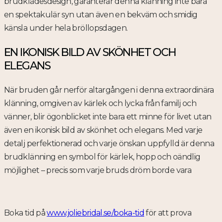
brudklädesdesign, garanterar denna klänning inte bara
en spektakulär syn utan även en bekväm och smidig
känsla under hela bröllopsdagen.
EN IKONISK BILD AV SKÖNHET OCH
ELEGANS
När bruden går nerför altargången i denna extraordinära
klänning, omgiven av kärlek och lycka från familj och
vänner, blir ögonblicket inte bara ett minne för livet utan
även en ikonisk bild av skönhet och elegans. Med varje
detalj perfektionerad och varje önskan uppfylld är denna
brudklänning en symbol för kärlek, hopp och oändlig
möjlighet – precis som varje bruds dröm borde vara
Boka tid på
www.joliebridal.se/boka-tid
för att prova