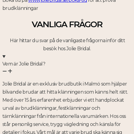
Boka tid på
www.joliebridal.se/boka-tid
för att prova
brudklänningar
VANLIGA FRÅGOR
Här hittar du svar på de vanligaste frågorna inför ditt
besök hos Jolie Bridal.
Vem är Jolie Bridal?
Jolie Bridal är en exklusiv brudbutik i Malmö som hjälper
blivande brudar att hitta klänningen som känns helt rätt.
Med över 15 års erfarenhet erbjuder vi ett handplockat
urval av brudklänningar, festklänningar och
tärnklänningar från internationella varumärken. Hos oss
står personlig service, trygg vägledning och känsla för
detaljer i fokus. Vårt mål är att varje brud ska känna sig