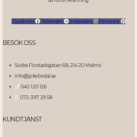
din drömklänning.
Facebook
Telegram
Instagram
Pinterest
BESÖK OSS
Södra Förstadsgatan 68, 214 20 Malmö
Info@joliebridal.se
040 120 126
072-397 29 58
KUNDTJÄNST