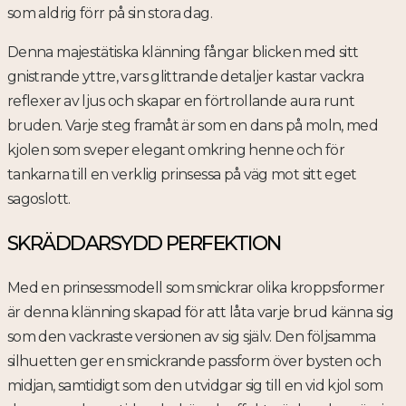
som aldrig förr på sin stora dag.
Denna majestätiska klänning fångar blicken med sitt
gnistrande yttre, vars glittrande detaljer kastar vackra
reflexer av ljus och skapar en förtrollande aura runt
bruden. Varje steg framåt är som en dans på moln, med
kjolen som sveper elegant omkring henne och för
tankarna till en verklig prinsessa på väg mot sitt eget
sagoslott.
SKRÄDDARSYDD PERFEKTION
Med en prinsessmodell som smickrar olika kroppsformer
är denna klänning skapad för att låta varje brud känna sig
som den vackraste versionen av sig själv. Den följsamma
silhuetten ger en smickrande passform över bysten och
midjan, samtidigt som den utvidgar sig till en vid kjol som