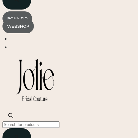
BOKA TID
WEBSHOP
Products
search