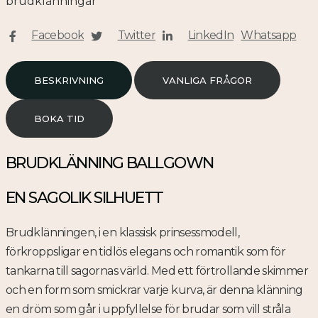
brudklänningar
Facebook
Twitter
LinkedIn
Whatsapp
BESKRIVNING
VANLIGA FRÅGOR
BOKA TID
BRUDKLÄNNING BALLGOWN
EN SAGOLIK SILHUETT
Brudklänningen, i en klassisk prinsessmodell,
förkroppsligar en tidlös elegans och romantik som för
tankarna till sagornas värld. Med ett förtrollande skimmer
och en form som smickrar varje kurva, är denna klänning
en dröm som går i uppfyllelse för brudar som vill stråla