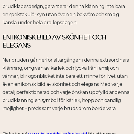
brudklädesdesign, garanterar denna klänning inte bara
en spektakulär syn utan även en bekväm och smidig
känsla under hela bröllopsdagen.
EN IKONISK BILD AV SKÖNHET OCH
ELEGANS
När bruden går nerför altargången i denna extraordinära
klänning, omgiven av kärlek och lycka från familj och
vänner, blir ögonblicket inte bara ett minne för livet utan
även en ikonisk bild av skönhet och elegans. Med varje
detalj perfektionerad och varje önskan uppfylld är denna
brudklänning en symbol för kärlek, hopp och oändlig
möjlighet – precis som varje bruds dröm borde vara