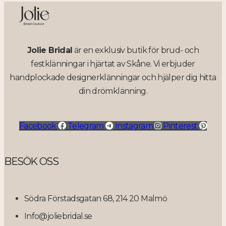
Jolie Bridal
är en exklusiv butik för brud- och
festklänningar i hjärtat av Skåne. Vi erbjuder
handplockade designerklänningar och hjälper dig hitta
din drömklänning.
Facebook
Telegram
Instagram
Pinterest
BESÖK OSS
Södra Förstadsgatan 68, 214 20 Malmö
Info@joliebridal.se