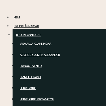
Hoppa
till
HEM
innehåll
BRUDKLÄNNINGAR
BRUDKLÄNNINGAR
VISA ALLA KLÄNNINGAR
ADORE BY JUSTIN ALEXANDER
BIANCO EVENTO
DIANE LEGRAND
HERVE PARIS
HERVE PARIS MIX&MATCH