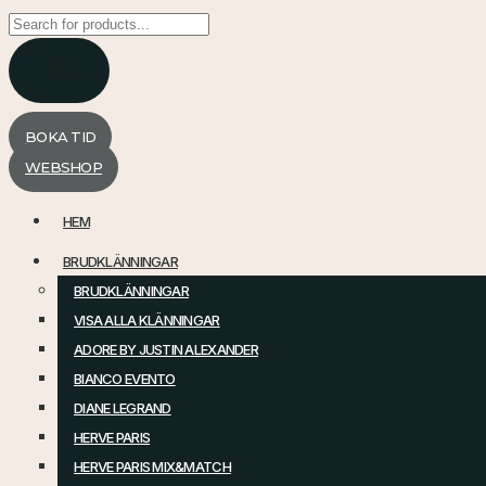
Products
search
BOKA TID
WEBSHOP
HEM
BRUDKLÄNNINGAR
BRUDKLÄNNINGAR
VISA ALLA KLÄNNINGAR
ADORE BY JUSTIN ALEXANDER
BIANCO EVENTO
DIANE LEGRAND
HERVE PARIS
HERVE PARIS MIX&MATCH