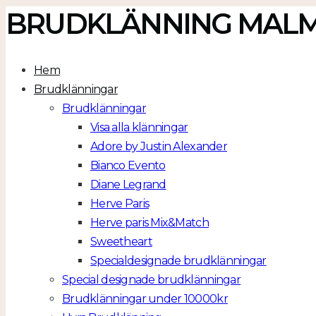
BRUDKLÄNNING MAL
Hem
Brudklänningar
Brudklänningar
Visa alla klänningar
Adore by Justin Alexander
Bianco Evento
Diane Legrand
Herve Paris
Herve paris Mix&Match
Sweetheart
Specialdesignade brudklänningar
Special designade brudklänningar
Brudklänningar under 10000kr