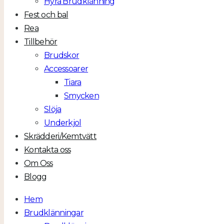
Hyra Brudklänning
Fest och bal
Rea
Tillbehör
Brudskor
Accessoarer
Tiara
Smycken
Slöja
Underkjol
Skrädderi/Kemtvätt
Kontakta oss
Om Oss
Blogg
Hem
Brudklänningar