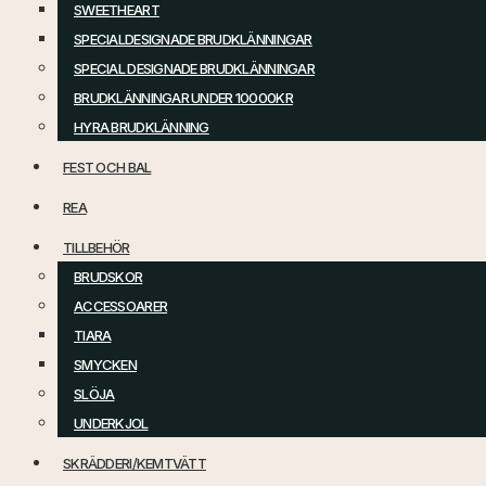
SWEETHEART
SPECIALDESIGNADE BRUDKLÄNNINGAR
SPECIAL DESIGNADE BRUDKLÄNNINGAR
BRUDKLÄNNINGAR UNDER 10000KR
HYRA BRUDKLÄNNING
FEST OCH BAL
REA
TILLBEHÖR
BRUDSKOR
ACCESSOARER
TIARA
SMYCKEN
SLÖJA
UNDERKJOL
SKRÄDDERI/KEMTVÄTT