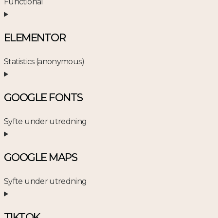
Functional
Consent
to
ELEMENTOR
service
wordfence
Statistics (anonymous)
Consent
to
GOOGLE FONTS
service
elementor
Syfte under utredning
Consent
to
GOOGLE MAPS
service
google-
Syfte under utredning
fonts
Consent
to
TIKTOK
service