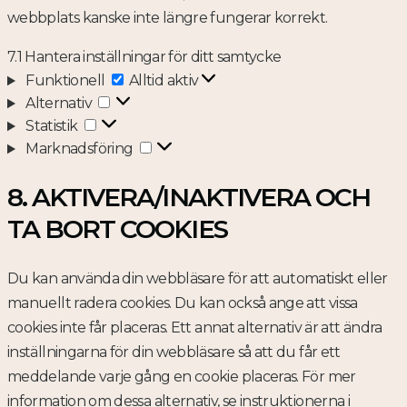
webbplats kanske inte längre fungerar korrekt.
7.1 Hantera inställningar för ditt samtycke
Funktionell
Funktionell
Alltid aktiv
Alternativ
Alternativ
Statistik
Statistik
Marknadsföring
Marknadsföring
8. AKTIVERA/INAKTIVERA OCH
TA BORT COOKIES
Du kan använda din webbläsare för att automatiskt eller
manuellt radera cookies. Du kan också ange att vissa
cookies inte får placeras. Ett annat alternativ är att ändra
inställningarna för din webbläsare så att du får ett
meddelande varje gång en cookie placeras. För mer
information om dessa alternativ, se instruktionerna i