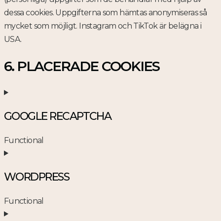
dessa cookies. Uppgifterna som hämtas anonymiseras så
mycket som möjligt. Instagram och TikTok är belägna i
USA.
6. PLACERADE COOKIES
GOOGLE RECAPTCHA
Functional
Consent
to
WORDPRESS
service
google-
Functional
recaptcha
Consent