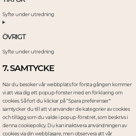
google-
Syfte under utredning
maps
Consent
to
ÖVRIGT
service
tiktok
Syfte under utredning
Consent
7. SAMTYCKE
to
service
Övrigt
När du besöker vår webbplats för första gången kommer
vi att visa dig ett popup-fönster med en förklaring om
cookies. Så fort du klickar på "Spara preferenser"
samtycker du till att vi använder de kategorier av cookies
och tillägg som du valde i popup-fönstret, som beskrivs i
denna cookiepolicy. Du kan inaktivera användningen av
cookies via din webbläsare, men observera att vår