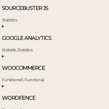
to
SOURCEBUSTER JS
service
wordpress
Statistics
Consent
to
GOOGLE ANALYTICS
service
sourcebuster-
Statistik, Statistics
js
Consent
to
WOOCOMMERCE
service
google-
Funktionell, Functional
analytics
Consent
to
WORDFENCE
service
woocommerce