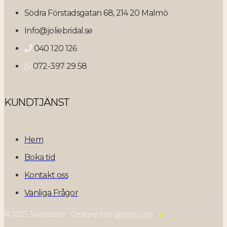
Södra Förstadsgatan 68, 214 20 Malmö
Info@joliebridal.se
040 120 126
072-397 29 58
KUNDTJÄNST
Hem
Boka tid
Kontakt oss
Vanliga Frågor
© 2025 Joliebidal.se . Designed by
Blixtgo.com