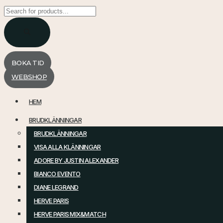
Products
search
BOKA TID
WEBSHOP
HEM
BRUDKLÄNNINGAR
BRUDKLÄNNINGAR
VISA ALLA KLÄNNINGAR
ADORE BY JUSTIN ALEXANDER
BIANCO EVENTO
DIANE LEGRAND
HERVE PARIS
HERVE PARIS MIX&MATCH