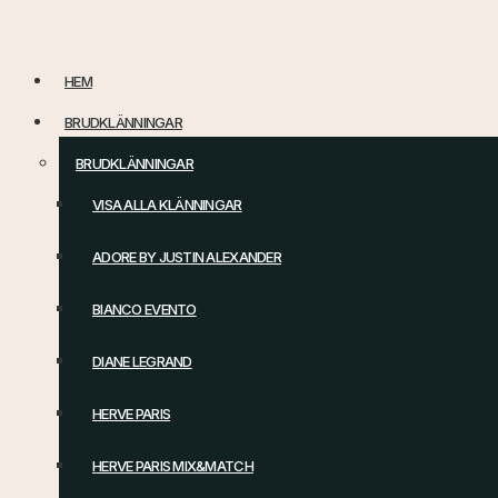
Hoppa
till
HEM
innehåll
BRUDKLÄNNINGAR
BRUDKLÄNNINGAR
VISA ALLA KLÄNNINGAR
ADORE BY JUSTIN ALEXANDER
BIANCO EVENTO
DIANE LEGRAND
HERVE PARIS
HERVE PARIS MIX&MATCH