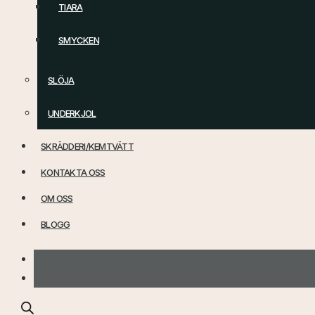
TIARA
SMYCKEN
SLÖJA
UNDERKJOL
SKRÄDDERI/KEMTVÄTT
KONTAKTA OSS
OM OSS
BLOGG