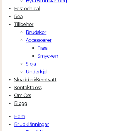
Hyra Brudklänning
Fest och bal
Rea
Tillbehör
Brudskor
Accessoarer
Tiara
Smycken
Slöja
Underkjol
Skrädderi/Kemtvätt
Kontakta oss
Om Oss
Blogg
Hem
Brudklänningar