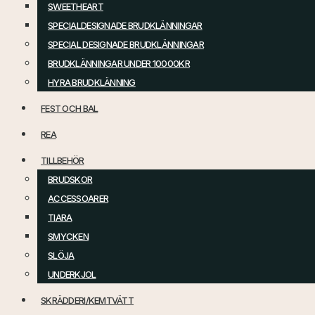
SWEETHEART
SPECIALDESIGNADE BRUDKLÄNNINGAR
SPECIAL DESIGNADE BRUDKLÄNNINGAR
BRUDKLÄNNINGAR UNDER 10000KR
HYRA BRUDKLÄNNING
FEST OCH BAL
REA
TILLBEHÖR
BRUDSKOR
ACCESSOARER
TIARA
SMYCKEN
SLÖJA
UNDERKJOL
SKRÄDDERI/KEMTVÄTT